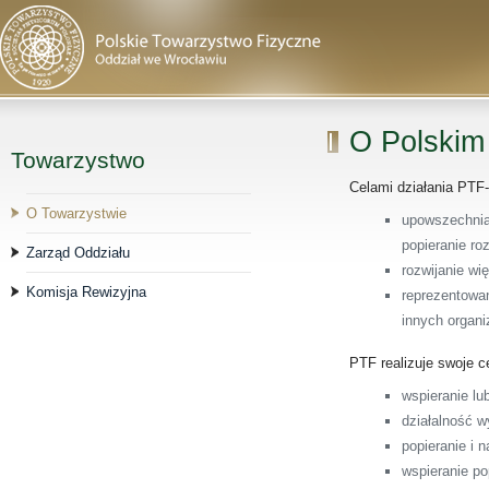
O Polskim
Towarzystwo
Celami działania PTF-
O Towarzystwie
upowszechnia
popieranie ro
Zarząd Oddziału
rozwijanie wi
Komisja Rewizyjna
reprezentowa
innych organi
PTF realizuje swoje c
wspieranie lu
działalność w
popieranie i 
wspieranie pop